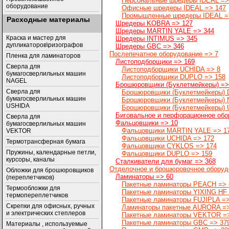
Персональные шредеры IDEAL =>
оборудование
Офисные шредеры IDEAL => 147
Промышленные шредеры IDEAL =
Расходные материалы
Шредеры KOBRA => 127
Шредеры MARTIN YALE => 344
Краска и мастер для
Шредеры INTIMUS => 345
дупликаторов\ризографов
Шредеры GBC => 346
Послепечатное оборудование => 7
Пленка для ламинаторов
Листоподборщики => 169
Сверла для
Листоподборщики UCHIDA => 8
бумагосверлильных машин
Листоподборщики DUPLO => 158
NAGEL
Брошюровщики (Буклетмейкеры) =>
Сверла для
Брошюровщики (Буклетмейкеры) 
бумагосверлильных машин
Брошюровщики (Буклетмейкеры) 
USHIDA
Брошюровщики (Буклетмейкеры) 
Биговальное и перфорационное обо
Cверла для
Фальцовщики => 10
бумагосверлильных машин
Фальцовщики MARTIN YALE => 1
VEKTOR
Фальцовщики UCHIDA => 172
Термотрансферная бумага
Фальцовщики CYKLOS => 174
Пружины, календарные петли,
Фальцовщики DUPLO => 159
курсоры, каналы
Сталкиватели для бумаг => 368
Отделочное и брошюровочное оборуд
Обложки для брошюровщиков
Ламинаторы => 60
(переплетчиков)
Пакетные ламинаторы PEACH => 
Термообложки для
Пакетные ламинаторы YIXING HF
термопереплетчиков
Пакетные ламинаторы FUJIPLA =>
Скрепки для офисных, ручных
Ламинаторы пакетные AURORA =>
и электрических степлеров
Пакетные ламинаторы VEKTOR =
Пакетные ламинаторы GBC => 37
Материалы , используемые