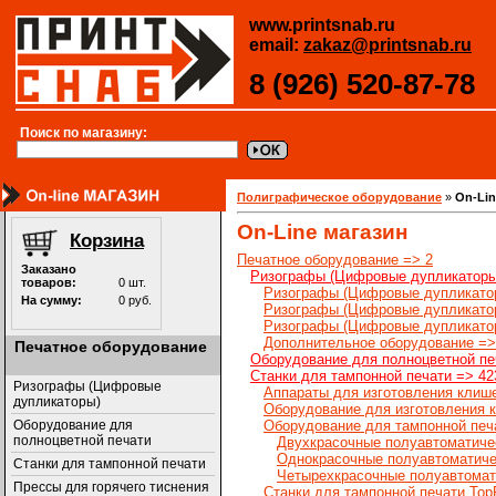
www.printsnab.ru
email:
zakaz@printsnab.ru
8 (926) 520-87-78
Поиск по магазину:
Полиграфическое оборудование
»
On-Li
On-Line магазин
Печатное оборудование => 2
Ризографы (Цифровые дупликаторы
Ризографы (Цифровые дупликато
Ризографы (Цифровые дупликато
Ризографы (Цифровые дупликато
Дополнительное оборудование =>
Печатное оборудование
Оборудование для полноцветной пе
Станки для тампонной печати => 42
Ризографы (Цифровые
Аппараты для изготовления клиш
дупликаторы)
Оборудование для изготовления 
Оборудование для
Оборудование для тампонной печа
полноцветной печати
Двухкрасочные полуавтоматиче
Однокрасочные полуавтоматиче
Станки для тампонной печати
Четырехкрасочные полуавтомат
Прессы для горячего тиснения
Станки для тампонной печати TopP