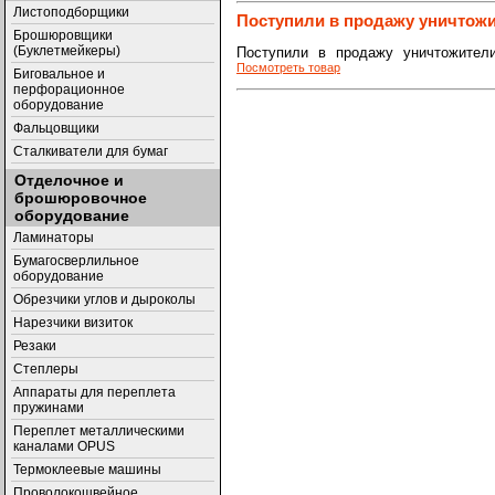
Листоподборщики
Поступили в продажу уничтож
Брошюровщики
(Буклетмейкеры)
Поступили в продажу уничтожите
Посмотреть товар
Биговальное и
перфорационное
оборудование
Фальцовщики
Сталкиватели для бумаг
Отделочное и
брошюровочное
оборудование
Ламинаторы
Бумагосверлильное
оборудование
Обрезчики углов и дыроколы
Нарезчики визиток
Резаки
Степлеры
Аппараты для переплета
пружинами
Переплет металлическими
каналами OPUS
Термоклеевые машины
Проволокошвейное