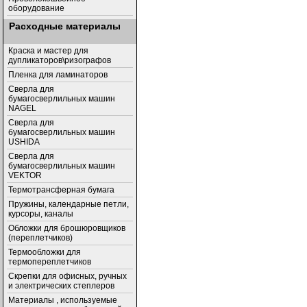
оборудование
Расходные материалы
Краска и мастер для
дупликаторов\ризографов
Пленка для ламинаторов
Сверла для
бумагосверлильных машин
NAGEL
Сверла для
бумагосверлильных машин
USHIDA
Cверла для
бумагосверлильных машин
VEKTOR
Термотрансферная бумага
Пружины, календарные петли,
курсоры, каналы
Обложки для брошюровщиков
(переплетчиков)
Термообложки для
термопереплетчиков
Скрепки для офисных, ручных
и электрических степлеров
Материалы , используемые