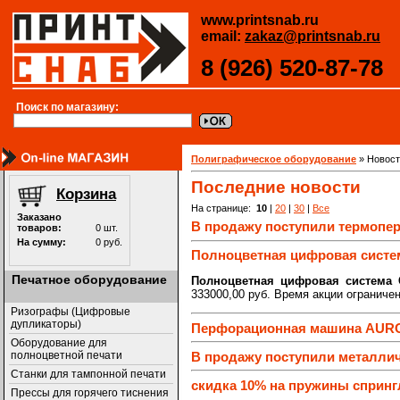
www.printsnab.ru
email:
zakaz@printsnab.ru
8 (926) 520-87-78
Поиск по магазину:
Полиграфическое оборудование
»
Новост
Последние новости
На странице:
10
|
20
|
30
|
Все
В продажу поступили термопер
Полноцветная цифровая система
Печатное оборудование
Полноцветная цифровая система 
333000,00 руб. Время акции ограничен
Ризографы (Цифровые
дупликаторы)
Перфорационная машина AURO
Оборудование для
В продажу поступили металлич
полноцветной печати
Станки для тампонной печати
скидка 10% на пружины спринг
Прессы для горячего тиснения