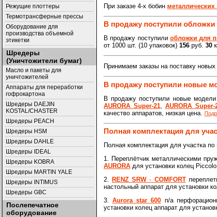
При заказе 4-х бобин
металлических
Режущие плоттеры
Термотрансферные прессы
В продажу поступили обложки
Оборудование для
производства объемной
В продажу поступили
обложки для п
этикетки
от 1000 шт. (10 упаковок)
156
руб.
30
к
Шредеры
(Уничтожители бумаг)
Принимаем заказы на поставку новых
Масло и пакеты для
уничтожителей
В продажу поступили новые 
Аппараты для переработки
гофрокартона
В продажу поступили новые модел
Шредеры DAEJIN
AURORA Super-21
,
AURORA Super-
KOSTAL/CHASTER
качество аппаратов, низкая цена.
Подр
Шредеры PEACH
Полная комплектация для учас
Шредеры HSM
Шредеры DAHLE
Полная комплектация для участка по
Шредеры IDEAL
1. Переплётчик металлическими пр
Шредеры KOBRA
AURORA
для установки колец Piccolo
Шредеры MARTIN YALE
2.
RENZ
SRW
-
COMFORT
переплет
Шредеры INTIMUS
настольный аппарат для установки к
Шредеры GBC
3.
Aurora star 600
п/а перфорацион
Послепечатное
установки колец аппарат для установ
оборудование