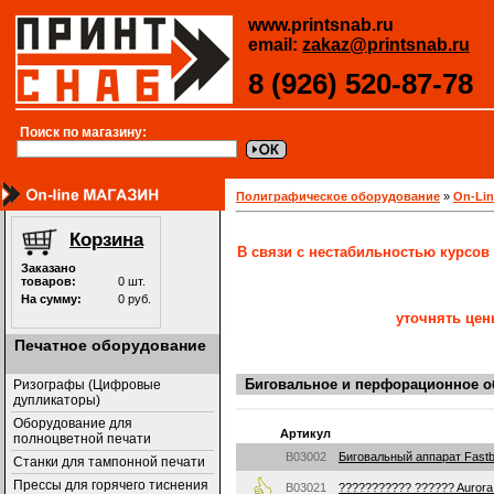
www.printsnab.ru
email:
zakaz@printsnab.ru
8 (926) 520-87-78
Поиск по магазину:
Полиграфическое оборудование
»
On-Li
В связи с нестабильностью курсов
уточнять цен
Печатное оборудование
Биговальное и перфорационное 
Ризографы (Цифровые
дупликаторы)
Оборудование для
Артикул
полноцветной печати
B03002
Биговальный аппарат Fastbi
Станки для тампонной печати
Прессы для горячего тиснения
B03021
??????????? ?????? Auror