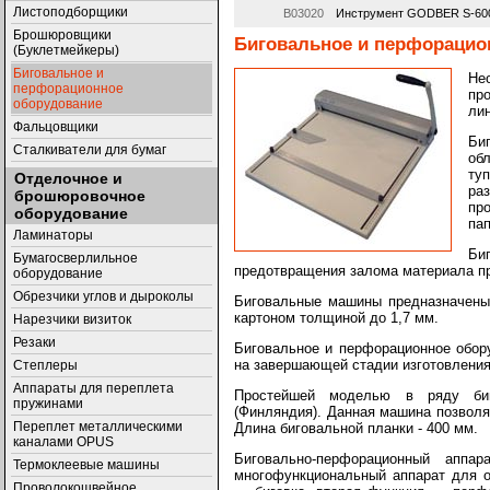
Листоподборщики
В03020
Инструмент GODBER S-600-
Брошюровщики
Биговальное и перфорацио
(Буклетмейкеры)
Биговальное и
Не
перфорационное
пр
оборудование
лин
Фальцовщики
Би
Сталкиватели для бумаг
об
ту
Отделочное и
ра
брошюровочное
пр
оборудование
пап
Ламинаторы
Би
Бумагосверлильное
предотвращения залома материала пр
оборудование
Обрезчики углов и дыроколы
Биговальные машины предназначены 
картоном толщиной до 1,7 мм.
Нарезчики визиток
Резаки
Биговальное и перфорационное обор
на завершающей стадии изготовления
Степлеры
Аппараты для переплета
Простейшей моделью в ряду би
пружинами
(Финляндия). Данная машина позволя
Переплет металлическими
Длина биговальной планки - 400 мм.
каналами OPUS
Биговально-перфорационный аппа
Термоклеевые машины
многофункциональный аппарат для о
Проволокошвейное