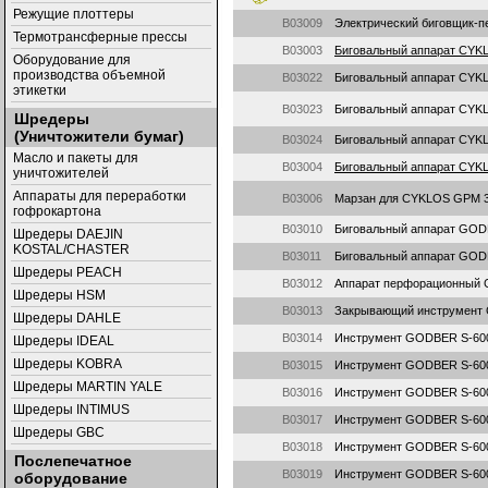
Режущие плоттеры
B03009
Электрический биговщик-
Термотрансферные прессы
B03003
Биговальный аппарат CYK
Оборудование для
производства объемной
B03022
Биговальный аппарат CYK
этикетки
B03023
Биговальный аппарат CYK
Шредеры
(Уничтожители бумаг)
B03024
Биговальный аппарат CYK
Масло и пакеты для
B03004
Биговальный аппарат CYK
уничтожителей
Аппараты для переработки
B03006
Марзан для CYKLOS GPM 31
гофрокартона
В03010
Биговальный аппарат GOD
Шредеры DAEJIN
KOSTAL/CHASTER
В03011
Биговальный аппарат GODB
Шредеры PEACH
В03012
Аппарат перфорационный G
Шредеры HSM
В03013
Закрывающий инструмент
Шредеры DAHLE
В03014
Инструмент GODBER S-600-
Шредеры IDEAL
Шредеры KOBRA
В03015
Инструмент GODBER S-600-
Шредеры MARTIN YALE
В03016
Инструмент GODBER S-600-
Шредеры INTIMUS
В03017
Инструмент GODBER S-600-
Шредеры GBC
В03018
Инструмент GODBER S-600-I
Послепечатное
В03019
Инструмент GODBER S-600-K
оборудование