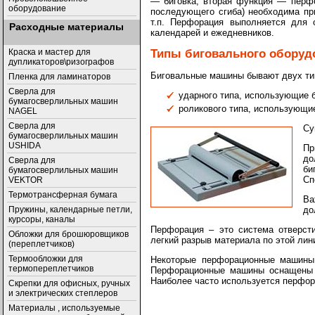
— биговка, вторая функция — перфо
оборудование
последующего сгиба) необходима при
т.п. Перфорация выполняется для о
Расходные материалы
календарей и ежедневников.
Типы биговального оборуд
Краска и мастер для
дупликаторов\ризографов
Биговальные машины бывают двух ти
Пленка для ламинаторов
Сверла для
ударного типа, использующие 
бумагосверлильных машин
роликового типа, использующи
NAGEL
Сверла для
Су
бумагосверлильных машин
USHIDA
Пр
до
Cверла для
би
бумагосверлильных машин
Сп
VEKTOR
Термотрансферная бумага
Ва
до
Пружины, календарные петли,
курсоры, каналы
Перфорация – это система отверст
Обложки для брошюровщиков
легкий разрыв материала по этой ли
(переплетчиков)
Термообложки для
Некоторые перфорационные машины 
термопереплетчиков
Перфорационные машины оснащены ш
Наиболее часто используется перфо
Скрепки для офисных, ручных
и электрических степлеров
Материалы , используемые