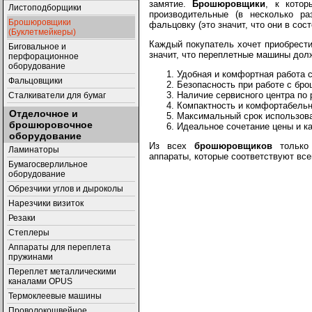
замятие.
Брошюровщики
, к котор
Листоподборщики
производительные (в несколько р
Брошюровщики
фальцовку (это значит, что они в сост
(Буклетмейкеры)
Каждый покупатель хочет приобрести
Биговальное и
значит, что переплетные машины до
перфорационное
оборудование
Удобная и комфортная работа
Фальцовщики
Безопасность при работе с б
Наличие сервисного центра по
Сталкиватели для бумаг
Компактность и комфортабель
Отделочное и
Максимальный срок использов
брошюровочное
Идеальное сочетание цены и к
оборудование
Из всех
брошюровщиков
только
Ламинаторы
аппараты, которые соответствуют вс
Бумагосверлильное
оборудование
Обрезчики углов и дыроколы
Нарезчики визиток
Резаки
Степлеры
Аппараты для переплета
пружинами
Переплет металлическими
каналами OPUS
Термоклеевые машины
Проволокошвейное