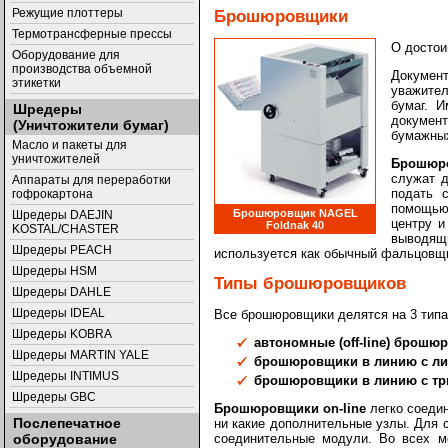
Режущие плоттеры
Брошюровщики
Термотрансферные прессы
О достои
Оборудование для
производства объемной
Докумен
этикетки
уважите
бумаг. 
Шредеры
докумен
(Уничтожители бумаг)
бумажных
Масло и пакеты для
уничтожителей
Брошюр
служат д
Аппараты для переработки
подать 
гофрокартона
помощью
Брошюровщик NAGEL
Шредеры DAEJIN
центру 
Foldnak 40
KOSTAL/CHASTER
выводящ
Шредеры PEACH
используется как обычный фальцовщ
Шредеры HSM
Типы брошюровщиков
Шредеры DAHLE
Шредеры IDEAL
Все брошюровщики делятся на 3 типа
Шредеры KOBRA
автономные (off-line) брошю
Шредеры MARTIN YALE
брошюровщики в линию с лис
Шредеры INTIMUS
брошюровщики в линию с три
Шредеры GBC
Брошюровщики on-line
легко соедин
Послепечатное
ни какие дополнительные узлы. Для
соединительные модули. Во всех 
оборудование