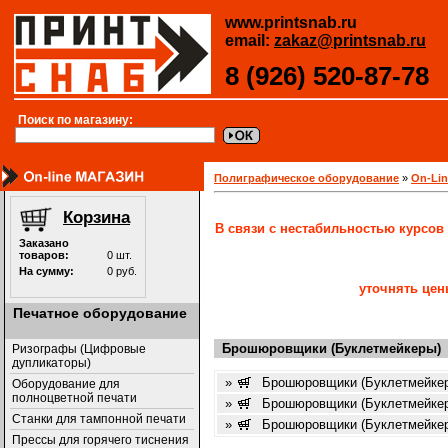
www.printsnab.ru
email:
zakaz@printsnab.ru
8 (926) 520-87-78
Поиск по магазину:
Полиграфическое оборудование
»
On-Li
В связи с нестабильностью курсов
уточнять цен
Печатное оборудование
Брошюровщики (Буклетмейкеры)
Ризографы (Цифровые
дупликаторы)
»
Брошюровщики (Буклетмейке
Оборудование для
полноцветной печати
»
Брошюровщики (Буклетмейке
Станки для тампонной печати
»
Брошюровщики (Буклетмейке
Прессы для горячего тиснения