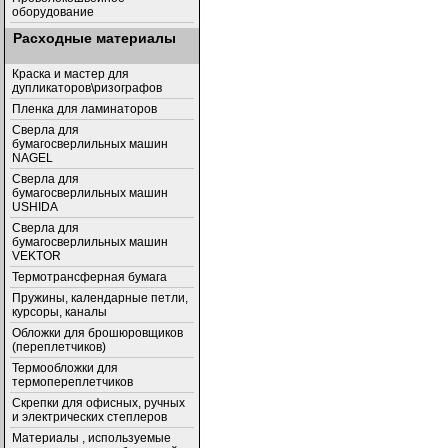
оборудование
Расходные материалы
Краска и мастер для
дупликаторов\ризографов
Пленка для ламинаторов
Сверла для
бумагосверлильных машин
NAGEL
Сверла для
бумагосверлильных машин
USHIDA
Cверла для
бумагосверлильных машин
VEKTOR
Термотрансферная бумага
Пружины, календарные петли,
курсоры, каналы
Обложки для брошюровщиков
(переплетчиков)
Термообложки для
термопереплетчиков
Скрепки для офисных, ручных
и электрических степлеров
Материалы , используемые