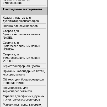
оборудование
Расходные материалы
Краска и мастер для
дупликаторов\ризографов
Пленка для ламинаторов
Сверла для
бумагосверлильных машин
NAGEL
Сверла для
бумагосверлильных машин
USHIDA
Cверла для
бумагосверлильных машин
VEKTOR
Термотрансферная бумага
Пружины, календарные петли,
курсоры, каналы
Обложки для брошюровщиков
(переплетчиков)
Термообложки для
термопереплетчиков
Скрепки для офисных, ручных
и электрических степлеров
Материалы , используемые