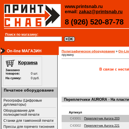
www.printsnab.ru
email:
zakaz@printsnab.ru
8 (926) 520-87-78
Поиск по магазину:
Полиграфическое оборудование
»
On-Li
пружину
В связи с нест
Печатное оборудование
Переплетчики AURORA - На пласт
Ризографы (Цифровые
дупликаторы)
Оборудование для
Артикул
полноцветной печати
C43001
Переплетчик Aurora 203
Станки для тампонной печати
C43002
Переплетчик Aurora 221
Прессы для горячего тиснения