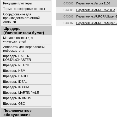
Режущие плоттеры
C43003
Переплетчик Aurora 2100
Термотрансферные прессы
C43008
Переплетчик AURORA 2000A
Оборудование для
C43006
Переплетчик AURORA Super-
производства объемной
этикетки
C43007
Переплетчик AURORA Super-
Шредеры
(Уничтожители бумаг)
Масло и пакеты для
уничтожителей
Аппараты для переработки
гофрокартона
Шредеры DAEJIN
KOSTAL/CHASTER
Шредеры PEACH
Шредеры HSM
Шредеры DAHLE
Шредеры IDEAL
Шредеры KOBRA
Шредеры MARTIN YALE
Шредеры INTIMUS
Шредеры GBC
Послепечатное
оборудование