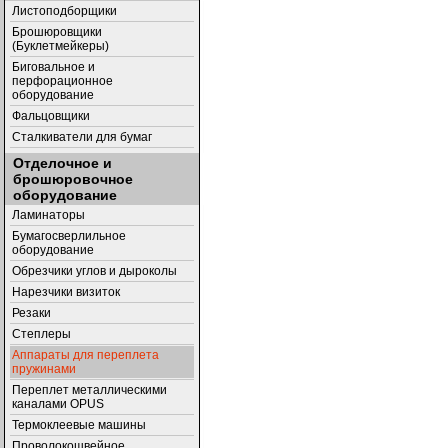
Листоподборщики
Брошюровщики
(Буклетмейкеры)
Биговальное и
перфорационное
оборудование
Фальцовщики
Сталкиватели для бумаг
Отделочное и
брошюровочное
оборудование
Ламинаторы
Бумагосверлильное
оборудование
Обрезчики углов и дыроколы
Нарезчики визиток
Резаки
Степлеры
Аппараты для переплета
пружинами
Переплет металлическими
каналами OPUS
Термоклеевые машины
Проволокошвейное