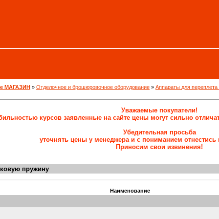
ne МАГАЗИН
»
Отделочное и брошюровочное оборудование
»
Аппараты для переплета
Уважаемые покупатели!
абильностью курсов заявленные на сайте цены могут сильно отлича
Убедительная просьба
уточнять цены у менеджера и с пониманием отнестись 
Приносим свои извинения!
иковую пружину
Наименование