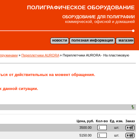
ПОЛИГРАФИЧЕСКОЕ ОБОРУДОВАНИЕ
ОБОРУДОВАНИЕ ДЛЯ ПОЛИГРАФИИ
коммерческой, офисной и домашней
новости
полезная информация
магазин
 пружинами
»
Переплетчики AURORA
»
Переплетчики AURORA - На пластиковую
ться от действительных на момент обращения.
к данной ситуации.
Цена, руб.
Кол-во
Ед. изм.
Заказ
3500.00
шт.
5150.00
шт.