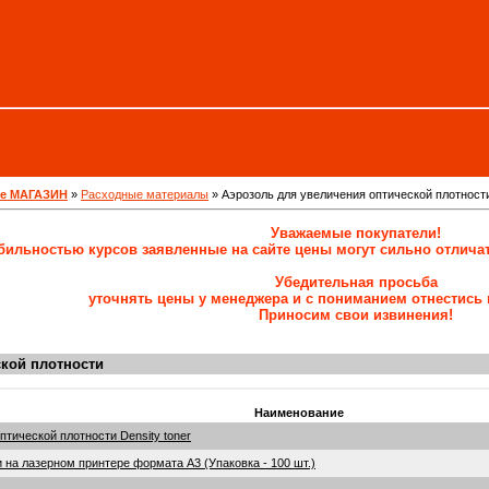
ne МАГАЗИН
»
Расходные материалы
»
Аэрозоль для увеличения оптической плотност
Уважаемые покупатели!
абильностью курсов заявленные на сайте цены могут сильно отлича
Убедительная просьба
уточнять цены у менеджера и с пониманием отнестись 
Приносим свои извинения!
ской плотности
Наименование
птической плотности Density toner
на лазерном принтере формата A3 (Упаковка - 100 шт.)