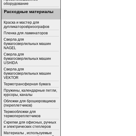
оборудование
Расходные материалы
Краска и мастер для
дупликаторов\ризографов
Пленка для ламинаторов
Сверла для
бумагосверлильных машин
NAGEL
Сверла для
бумагосверлильных машин
USHIDA
Cверла для
бумагосверлильных машин
VEKTOR
Термотрансферная бумага
Пружины, календарные петли,
курсоры, каналы
Обложки для брошюровщиков
(переплетчиков)
Термообложки для
термопереплетчиков
Скрепки для офисных, ручных
и электрических степлеров
Материалы , используемые