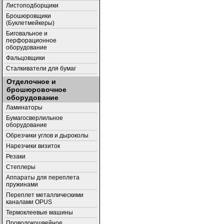
Листоподборщики
Брошюровщики
(Буклетмейкеры)
Биговальное и
перфорационное
оборудование
Фальцовщики
Сталкиватели для бумаг
Отделочное и
брошюровочное
оборудование
Ламинаторы
Бумагосверлильное
оборудование
Обрезчики углов и дыроколы
Нарезчики визиток
Резаки
Степлеры
Аппараты для переплета
пружинами
Переплет металлическими
каналами OPUS
Термоклеевые машины
Проволокошвейное