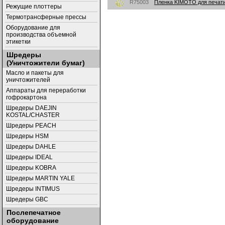
R75003
Пленка KIMOTO для печати 
Режущие плоттеры
Термотрансферные прессы
Оборудование для
производства объемной
этикетки
Шредеры
(Уничтожители бумаг)
Масло и пакеты для
уничтожителей
Аппараты для переработки
гофрокартона
Шредеры DAEJIN
KOSTAL/CHASTER
Шредеры PEACH
Шредеры HSM
Шредеры DAHLE
Шредеры IDEAL
Шредеры KOBRA
Шредеры MARTIN YALE
Шредеры INTIMUS
Шредеры GBC
Послепечатное
оборудование