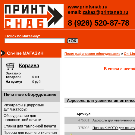
www.printsnab.ru
email:
zakaz@printsnab.ru
8 (926) 520-87-78
Поиск по магазину:
Полиграфическое оборудование
»
On-Li
В связи с нест
Печатное оборудование
Аэрозоль для увеличения оптиче
Ризографы (Цифровые
дупликаторы)
Артикул
Оборудование для
полноцветной печати
R75001
Аэрозоль для увеличения о
Станки для тампонной печати
R75002
Пленка KIMOTO для печати 
Прессы для горячего тиснения