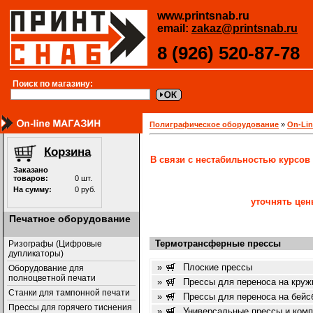
www.printsnab.ru
email:
zakaz@printsnab.ru
8 (926) 520-87-78
Поиск по магазину:
Полиграфическое оборудование
»
On-Li
В связи с нестабильностью курсов
уточнять цен
Печатное оборудование
Термотрансферные прессы
Ризографы (Цифровые
дупликаторы)
»
Плоские прессы
Оборудование для
полноцветной печати
»
Прессы для переноса на круж
Станки для тампонной печати
»
Прессы для переноса на бейс
Прессы для горячего тиснения
»
Универсальные прессы и ком