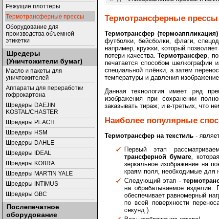
Режущие плоттеры
Термотрансферные прессы
Термотрансферные прессы
Оборудование для
Термотрансфер (термоаппликация)
производства объемной
футболки, бейсболки, флаги, спецод
этикетки
например, кружки, который позволяе
Шредеры
потери качества.
Термотрансфер
, п
(Уничтожители бумаг)
печатается способом шелкографии и
специальной плёнки, а затем перено
Масло и пакеты для
температуры и давления изображение 
уничтожителей
Аппараты для переработки
Данная технология имеет ряд преи
гофрокартона
изображения при сохранении полно
Шредеры DAEJIN
заказывать тираж; и в-третьих, что 
KOSTAL/CHASTER
Наиболее популярные спос
Шредеры PEACH
Шредеры HSM
Термотрансфер на текстиль
- являе
Шредеры DAHLE
Первый этап рассматривае
Шредеры IDEAL
трансферной бумаге
, котора
Шредеры KOBRA
зеркальное изображение на по
краям поля, необходимые для н
Шредеры MARTIN YALE
Следующий этап -
термотран
Шредеры INTIMUS
на обрабатываемое изделие.
Шредеры GBC
обеспечивает равномерный наг
по всей поверхности перенос
Послепечатное
секунд ).
оборудование