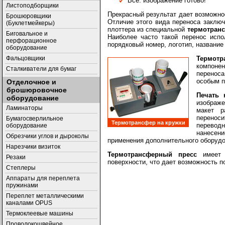
Все: изображение готово!
Листоподборщики
Прекрасный результат дает возможно
Брошюровщики
Отличие этого вида переноса заклю
(Буклетмейкеры)
плоттера из специальной
термотран
Биговальное и
Наиболее часто такой перенос испо
перфорационное
порядковый номер, логотип, название 
оборудование
Термотр
Фальцовщики
компоне
Сталкиватели для бумаг
переноса
особым п
Отделочное и
брошюровочное
Печать 
оборудование
изображ
Ламинаторы
макет р
перенос
Бумагосверлильное
Термотрансфер на кружки
перевод
оборудование
нанесен
Обрезчики углов и дыроколы
применения дополнительного оборудо
Нарезчики визиток
Термотрансферный пресс
имеет р
Резаки
поверхности, что дает возможность 
Степлеры
Аппараты для переплета
пружинами
Переплет металлическими
каналами OPUS
Термоклеевые машины
Проволокошвейное