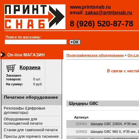
www.printsnab.ru
email:
zakaz@printsnab.ru
8 (926) 520-87-78
Поиск по магазину:
Полиграфическое оборудование
»
On-Li
В связи с нест
Печатное оборудование
Шредеры GBC
Ризографы (Цифровые
дупликаторы)
Артикул
Оборудование для
полноцветной печати
S26001
Шредер GBC 2260X, 4*35 мм, 1
Станки для тампонной печати
S26002
Шредер GBC 960 X, 4*35 мм, 10
Прессы для горячего тиснения