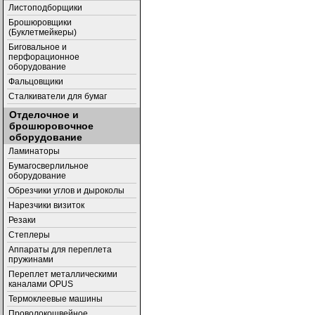
Листоподборщики
Брошюровщики
(Буклетмейкеры)
Биговальное и
перфорационное
оборудование
Фальцовщики
Сталкиватели для бумаг
Отделочное и
брошюровочное
оборудование
Ламинаторы
Бумагосверлильное
оборудование
Обрезчики углов и дыроколы
Нарезчики визиток
Резаки
Степлеры
Аппараты для переплета
пружинами
Переплет металлическими
каналами OPUS
Термоклеевые машины
Проволокошвейное