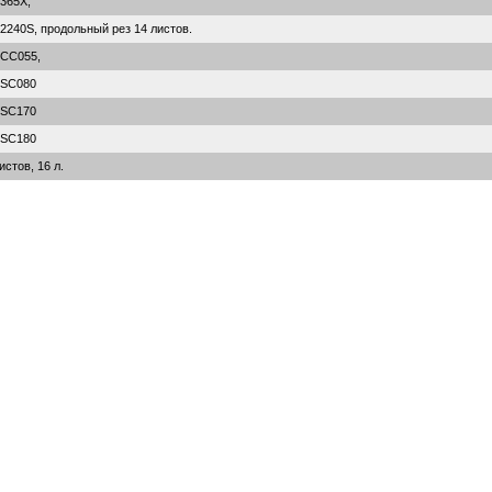
365X,
40S, продольный рез 14 листов.
CC055,
SС080
SС170
SС180
стов, 16 л.