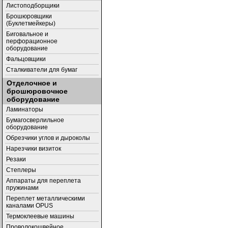
Листоподборщики
Брошюровщики
(Буклетмейкеры)
Биговальное и
перфорационное
оборудование
Фальцовщики
Сталкиватели для бумаг
Отделочное и
брошюровочное
оборудование
Ламинаторы
Бумагосверлильное
оборудование
Обрезчики углов и дыроколы
Нарезчики визиток
Резаки
Степлеры
Аппараты для переплета
пружинами
Переплет металлическими
каналами OPUS
Термоклеевые машины
Проволокошвейное