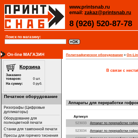
www.printsnab.ru
email:
zakaz@printsnab.ru
8 (926) 520-87-78
Поиск по магазину:
Полиграфическое оборудование
»
On-Li
В связи с нест
Печатное оборудование
Аппараты для переработки гофро
Ризографы (Цифровые
дупликаторы)
Артикул
Оборудование для
полноцветной печати
S23033
Аппарат по переработке гофр
Станки для тампонной печати
S23034
Аппарат по переработки гофр
Прессы для горячего тиснения