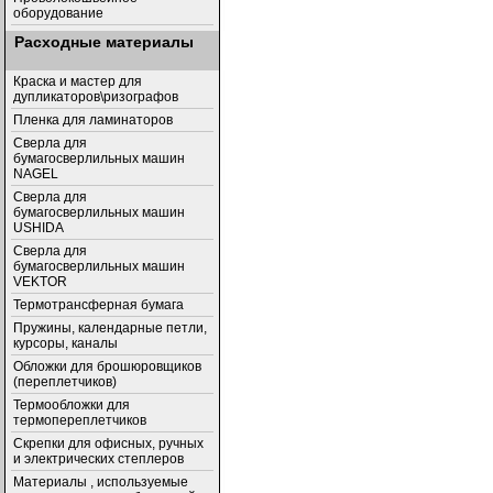
оборудование
Расходные материалы
Краска и мастер для
дупликаторов\ризографов
Пленка для ламинаторов
Сверла для
бумагосверлильных машин
NAGEL
Сверла для
бумагосверлильных машин
USHIDA
Cверла для
бумагосверлильных машин
VEKTOR
Термотрансферная бумага
Пружины, календарные петли,
курсоры, каналы
Обложки для брошюровщиков
(переплетчиков)
Термообложки для
термопереплетчиков
Скрепки для офисных, ручных
и электрических степлеров
Материалы , используемые