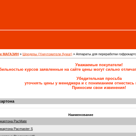
ne МАГАЗИН
»
Шредеры (Уничтожители бумаг)
»
Аппараты для переработки гофрокарт
Уважаемые покупатели!
абильностью курсов заявленные на сайте цены могут сильно отлича
Убедительная просьба
уточнять цены у менеджера и с пониманием отнестись 
Приносим свои извинения!
картона
Наименование
окартона PacMate
окартона Pacmaster S