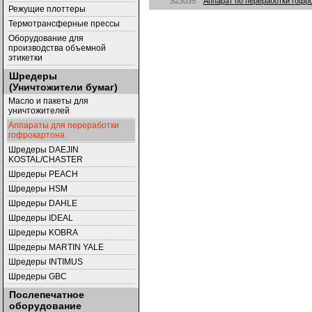
S23035
Аппарат по переработки гофр
Режущие плоттеры
Термотрансферные прессы
Оборудование для
производства объемной
этикетки
Шредеры
(Уничтожители бумаг)
Масло и пакеты для
уничтожителей
Аппараты для переработки
гофрокартона
Шредеры DAEJIN
KOSTAL/CHASTER
Шредеры PEACH
Шредеры HSM
Шредеры DAHLE
Шредеры IDEAL
Шредеры KOBRA
Шредеры MARTIN YALE
Шредеры INTIMUS
Шредеры GBC
Послепечатное
оборудование