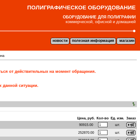
ПОЛИГРАФИЧЕСКОЕ ОБОРУДОВАНИЕ
ОБОРУДОВАНИЕ ДЛЯ ПОЛИГРАФИИ
коммерческой, офисной и домашней
новости
полезная информация
магазин
она
ться от действительных на момент обращения.
к данной ситуации.
Цена, руб.
Кол-во
Ед. изм.
Заказ
90915.00
шт.
252870.00
шт.